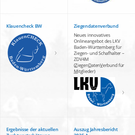
Klauencheck BW
Ziegendatenverbund
Neues innovatives
Onlineangebot des LKV
Baden-Württemberg für
Ziegen- und Schafhalter –
ZDV4M
(
Z
iegen
D
aten
V
erbund für
M
itglieder)
Ergebnisse der aktuellen
Auszug Jahresbericht