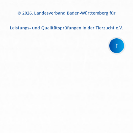
© 2026, Landesverband Baden-Württemberg für
Leistungs- und Qualitätsprüfungen in der Tierzucht e.V.
↑
Wir
verwenden
auf
unserer
Website
technisch
notwendige
Cookies,
um
unsere
Funktionen
bereitzustellen,
zu
schützen
und
zu
verbessern.