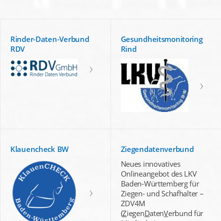
Rinder-Daten-Verbund
Gesundheitsmonitoring
RDV
Rind
Klauencheck BW
Ziegendatenverbund
Neues innovatives
Onlineangebot des LKV
Baden-Württemberg für
Ziegen- und Schafhalter –
ZDV4M
(
Z
iegen
D
aten
V
erbund für