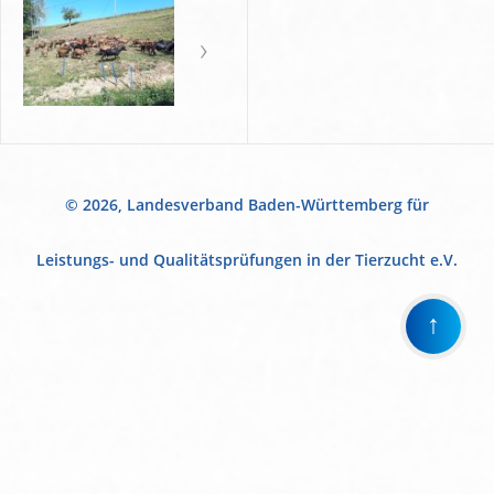
© 2026, Landesverband Baden-Württemberg für
Leistungs- und Qualitätsprüfungen in der Tierzucht e.V.
↑
Wir
verwenden
auf
unserer
Website
technisch
notwendige
Cookies,
um