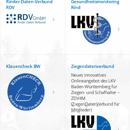
Rinder-Daten-Verbund
Gesundheitsmonitoring
RDV
Rind
Klauencheck BW
Ziegendatenverbund
Neues innovatives
Onlineangebot des LKV
Baden-Württemberg für
Ziegen- und Schafhalter –
ZDV4M
(
Z
iegen
D
aten
V
erbund für
M
itglieder)