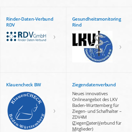
Rinder-Daten-Verbund
Gesundheitsmonitoring
RDV
Rind
Klauencheck BW
Ziegendatenverbund
Neues innovatives
Onlineangebot des LKV
Baden-Württemberg für
Ziegen- und Schafhalter –
ZDV4M
(
Z
iegen
D
aten
V
erbund für
M
itglieder)