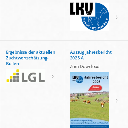
Ergebnisse der aktuellen
Auszug Jahresbericht
Zuchtwertschätzung-
2025 A
Bullen
Zum Download