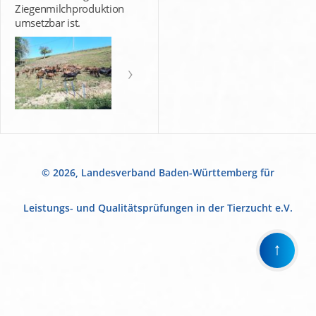
Ziegenmilchproduktion
umsetzbar ist.
© 2026, Landesverband Baden-Württemberg für
Leistungs- und Qualitätsprüfungen in der Tierzucht e.V.
↑
Wir
verwenden
auf
unserer
Website