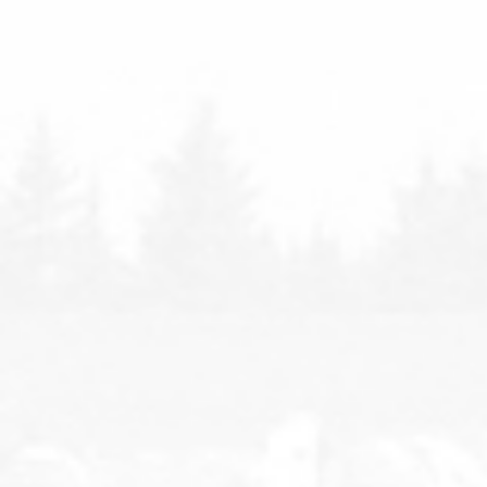
Telefon
An Abteilung:
MLP-Nr
VVVO-Nr:
Betreff
Ihre Nachricht an LKV Baden-Württemberg:
Die Verarbeitung Ihrer Daten erfolgt ausschließlich
zum Zwecke der Bearbeitung Ihrer Anfrage, nähere
Informationen zum Datenschutz finden Sie in unserer
Datenschutzerklärung
.
Bestätigungscode
Dieses Formular benötigt einen Bestätigungscode,
welcher im folgenden Bild dargestellt wird. Bitte