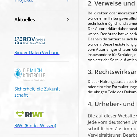
2. Verweise und 
Bei direkten oder indirekten
würde eine Haftungsverpflich
Aktuelles
technisch möglich und zumutb
Der Autor erklärt daher ausd
waren. Der Autor hat keinerle
Deshalb distanziert er sich h
wurden. Diese Feststellung g
vom Autor eingerichteten Gäs
Rinder Daten Verbund
insbesondere für Schäden, di
Anbieter der Seite, auf welch
3. Rechtswirksa
Dieser Haftungsausschluss is
oder einzelne Formulierungen
Sicherheit, die Zukunft
die übrigen Teile des Dokume
schafft
4. Urheber- und
Die auf dieser Website
Jede vom deutschen Urh
RiWi (Rinder Wissen)
schriftlichen Zustimmun
Vervielfältigung, Bear