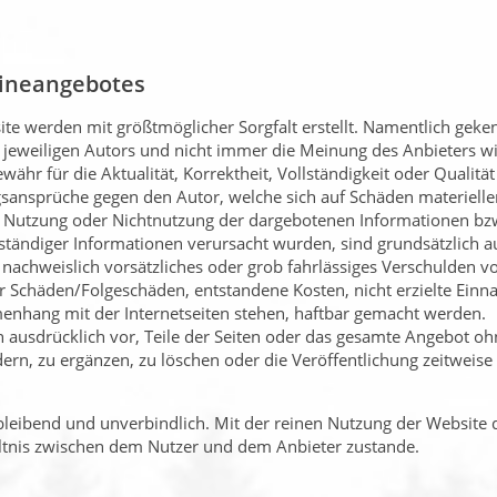
nlineangebotes
ite werden mit größtmöglicher Sorgfalt erstellt. Namentlich geke
jeweiligen Autors und nicht immer die Meinung des Anbieters wi
ähr für die Aktualität, Korrektheit, Vollständigkeit oder Qualität 
sansprüche gegen den Autor, welche sich auf Schäden materieller 
e Nutzung oder Nichtnutzung der dargebotenen Informationen bz
lständiger Informationen verursacht wurden, sind grundsätzlich a
 nachweislich vorsätzliches oder grob fahrlässiges Verschulden vo
ür Schäden/Folgeschäden, entstandene Kosten, nicht erzielte Ei
nhang mit der Internetseiten stehen, haftbar gemacht werden.
ch ausdrücklich vor, Teile der Seiten oder das gesamte Angebot o
rn, zu ergänzen, zu löschen oder die Veröffentlichung zeitweise
ibleibend und unverbindlich. Mit der reinen Nutzung der Website
ältnis zwischen dem Nutzer und dem Anbieter zustande.