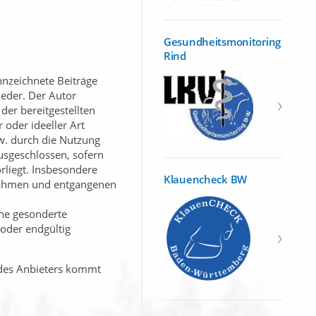
Gesundheitsmonitoring
Rind
nnzeichnete Beiträge
eder. Der Autor
der bereitgestellten
oder ideeller Art
w. durch die Nutzung
usgeschlossen, sofern
rliegt. Insbesondere
Klauencheck BW
nnahmen und entgangenen
hne gesonderte
 oder endgültig
 des Anbieters kommt