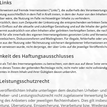
Links
 Verweisen auf fremde Internetseiten (
Links
), die außerhalb des Verantwortungs
tung ausschließlich in dem Fall in Kraft treten, in dem der Autor von den Inhalte
ar wäre, die Nutzung im Falle rechtswidriger Inhalte zu verhindern.
rücklich, dass zum Zeitpunkt der Linksetzung die entsprechenden verlinkten Seiten
i Einfluss auf die aktuelle und zukünftige Gestaltung und auf die Inhalte der geli
iermit ausdrücklich von allen Inhalten aller gelinkten /verknüpften Seiten, die na
ilt für alle innerhalb des eigenen Internetangebotes gesetzten Links und Verweis
tebüchern, Diskussionsforen und Mailinglisten. Für illegale, fehlerhafte oder unv
e aus der Nutzung oder Nichtnutzung solcherart dargebotener Informationen ents
e verwiesen wurde, nicht derjenige, der über Links auf die jeweilige Veröffentlich
mkeit des Haftungsausschlusses
t als Teil des Internetangebotes zu betrachten, von dem aus auf diese Seite ver
 dieses Textes der geltenden Rechtslage nicht, nicht mehr oder nicht vollständig
ntes in ihrem Inhalt und ihrer Gültigkeit davon unberührt.
 Leistungsschutzrecht
 veröffentlichten Inhalte unterliegen dem deutschen Urheber- und
eber- und Leistungsschutzrecht nicht zugelassene Verwertung b
g des Anbieters oder jeweiligen Rechteinhabers. Dies gilt insbes
beitung, Übersetzung, Einspeicherung, Verarbeitung bzw. Wiederga