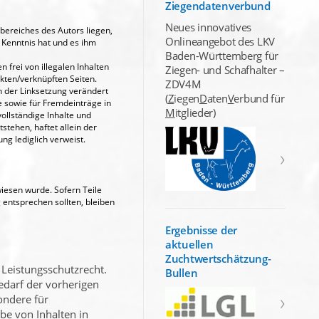
Ziegendatenverbund
Neues innovatives
bereiches des Autors liegen,
Onlineangebot des LKV
n Kenntnis hat und es ihm
Baden-Württemberg für
 frei von illegalen Inhalten
Ziegen- und Schafhalter –
nkten/verknüpften Seiten.
ZDV4M
ch der Linksetzung verändert
(
Z
iegen
D
aten
V
erbund für
e sowie für Fremdeinträge in
M
itglieder)
ollständige Inhalte und
tehen, haftet allein der
ung lediglich verweist.
wiesen wurde. Sofern Teile
 entsprechen sollten, bleiben
Ergebnisse der
aktuellen
Zuchtwertschätzung-
 Leistungsschutzrecht.
Bullen
edarf der vorherigen
ondere für
be von Inhalten in