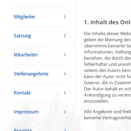
Mitglieder
1. Inhalt des O
Die Inhalte dieser Webs
Satzung
geben die Meinung des 
übernimmt keinerlei Gew
Informationen. Haftung
Mitarbeiter
beziehen, die durch di
fehlerhafter und unvol
seitens des Autors kein
Stellenangebote
kann der Autor nicht f
Gewinn, die in Zusamme
Der Autor behält es si
Kontakt
Ankündigung zu verände
einzustellen.
Impressum
Alle Angebote sind fre
keinerlei Vertragsverh
Projekte