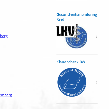
Gesundheitsmonitoring
Rind
mberg
Klauencheck BW
temberg