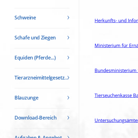
Schweine
Herkunfts- und Info
Schafe und Ziegen
Ministerium für Er
Equiden (Pferde...)
Bundesministerium f
Tierarzneimittelgesetz (TAMG)
Tierseuchenkasse B
Blauzunge
Download-Bereich
Untersuchungsämter
Aufgaben & Angebot