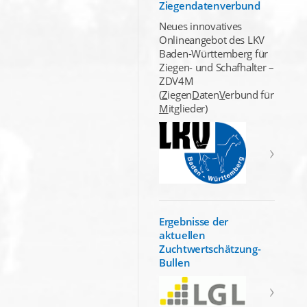
Ziegendatenverbund
Neues innovatives
Onlineangebot des LKV
Baden-Württemberg für
Ziegen- und Schafhalter –
ZDV4M
(
Z
iegen
D
aten
V
erbund für
M
itglieder)
Ergebnisse der
aktuellen
Zuchtwertschätzung-
Bullen