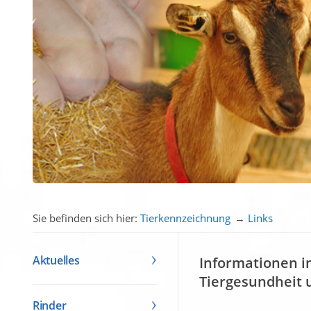
Sie befinden sich hier:
Tierkennzeichnung
→
Links
Aktuelles
Informationen i
Tiergesundheit 
Rinder