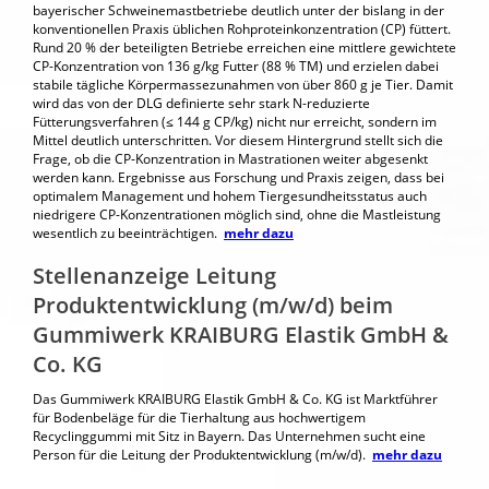
bayerischer Schweinemastbetriebe deutlich unter der bislang in der
konventionellen Praxis üblichen Rohproteinkonzentration (CP) füttert.
Rund 20 % der beteiligten Betriebe erreichen eine mittlere gewichtete
CP-Konzentration von 136 g/kg Futter (88 % TM) und erzielen dabei
stabile tägliche Körpermassezunahmen von über 860 g je Tier. Damit
wird das von der DLG definierte sehr stark N-reduzierte
Fütterungsverfahren (≤ 144 g CP/kg) nicht nur erreicht, sondern im
Mittel deutlich unterschritten. Vor diesem Hintergrund stellt sich die
Frage, ob die CP-Konzentration in Mastrationen weiter abgesenkt
werden kann. Ergebnisse aus Forschung und Praxis zeigen, dass bei
optimalem Management und hohem Tiergesundheitsstatus auch
niedrigere CP-Konzentrationen möglich sind, ohne die Mastleistung
wesentlich zu beeinträchtigen.
mehr dazu
Stellenanzeige Leitung
Produktentwicklung (m/w/d) beim
Gummiwerk KRAIBURG Elastik GmbH &
Co. KG
Das Gummiwerk KRAIBURG Elastik GmbH & Co. KG ist Marktführer
für Bodenbeläge für die Tierhaltung aus hochwertigem
Recyclinggummi mit Sitz in Bayern. Das Unternehmen sucht eine
Person für die Leitung der Produktentwicklung (m/w/d).
mehr dazu