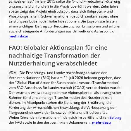
Schweinemast" im Jahr 2015 sollte die N- und P-reduzierte Fütterung
wissenschaftlich fundiert in die Praxis überführt werden. Zehn Jahre
später zeigt das Projekt eindrucksvoll, dass sich Rohprotein- und
Phosphorgehalte in Schweinerationen deutlich senken lassen, ohne
Leistungseinbußen oder hohe Investitionen. Die Ergebnisse leisten
einen wichtigen Beitrag zur Reduzierung von Emissionen und erfüllen
zugleich steigende Anforderungen aus Umwelt- und Agrarpolitik.
mehr dazu
FAO: Globaler Aktionsplan für eine
nachhaltige Transformation der
Nutztierhaltung verabschiedet
VDM - Die Ernährungs- und Landwirtschaftsorganisation der
Vereinten Nationen (FAO) hat am 24. Juli 2026 bekannt gegeben, dass
der "Global Plan of Action for Sustainable Livestock Transformation"
vom FAO-Ausschuss für Landwirtschaft (COAG) verabschiedet wurde.
Der erstmals weltweit abgestimmte Aktionsplan soll als strategischer
Rahmen für die nachhaltige Transformation des Nutztiersektors
dienen. Im Mittelpunkt stehen die Sicherung der Ernährung, die
Förderung der wirtschaftlichen Entwicklung, die Verbesserung der
Tiergesundheit sowie der Schutz von Klima und Biodiversität.
Weiterführende Informationen finden sich im veröffentlichten
Beitrag
der FAO sowie in den dort verlinkten Dokumenten.
mehr dazu