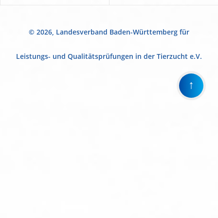
© 2026, Landesverband Baden-Württemberg für
Leistungs- und Qualitätsprüfungen in der Tierzucht e.V.
↑
Wir
verwenden
auf
unserer
Website
technisch
notwendige
Cookies,
um
unsere
Funktionen
bereitzustellen,
zu
schützen
und
zu