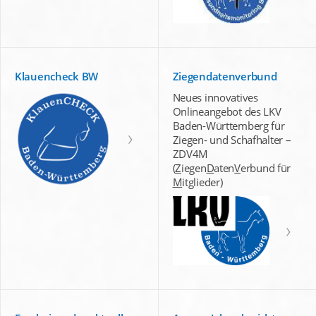
Klauencheck BW
Ziegendatenverbund
Neues innovatives
Onlineangebot des LKV
Baden-Württemberg für
Ziegen- und Schafhalter –
ZDV4M
(
Z
iegen
D
aten
V
erbund für
M
itglieder)