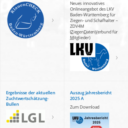
Neues innovatives
Onlineangebot des LKV
Baden-Württemberg für
Ziegen- und Schafhalter –
ZDV4M
(
Z
iegen
D
aten
V
erbund für
M
itglieder)
Ergebnisse der aktuellen
Auszug Jahresbericht
Zuchtwertschätzung-
2025 A
Bullen
Zum Download