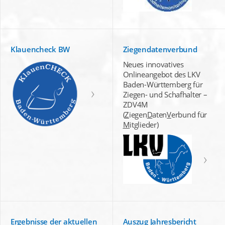
Klauencheck BW
Ziegendatenverbund
Neues innovatives
Onlineangebot des LKV
Baden-Württemberg für
Ziegen- und Schafhalter –
ZDV4M
(
Z
iegen
D
aten
V
erbund für
M
itglieder)
Ergebnisse der aktuellen
Auszug Jahresbericht