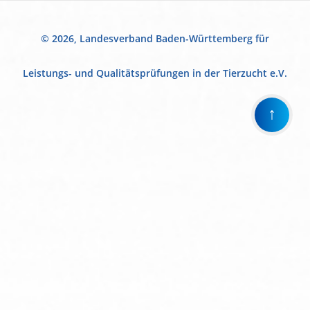
© 2026, Landesverband Baden-Württemberg für
Leistungs- und Qualitätsprüfungen in der Tierzucht e.V.
↑
Wir
verwenden
auf
unserer
Website
technisch
notwendige
Cookies,
um
unsere
Funktionen
bereitzustellen,
zu
schützen
und
zu