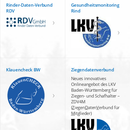
Rinder-Daten-Verbund
Gesundheitsmonitoring
RDV
Rind
Klauencheck BW
Ziegendatenverbund
Neues innovatives
Onlineangebot des LKV
Baden-Württemberg für
Ziegen- und Schafhalter –
ZDV4M
(
Z
iegen
D
aten
V
erbund für
M
itglieder)