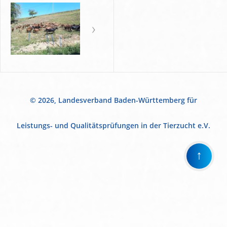
© 2026, Landesverband Baden-Württemberg für
Leistungs- und Qualitätsprüfungen in der Tierzucht e.V.
↑
Wir
verwenden
auf
unserer
Website
technisch
notwendige
Cookies,