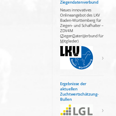
Ziegendatenverbund
Neues innovatives
Onlineangebot des LKV
Baden-Württemberg für
Ziegen- und Schafhalter –
ZDV4M
(
Z
iegen
D
aten
V
erbund für
M
itglieder)
Ergebnisse der
aktuellen
Zuchtwertschätzung-
Bullen