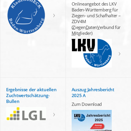
Onlineangebot des LKV
Baden-Württemberg für
Ziegen- und Schafhalter –
ZDV4M
(
Z
iegen
D
aten
V
erbund für
M
itglieder)
Ergebnisse der aktuellen
Auszug Jahresbericht
Zuchtwertschätzung-
2025 A
Bullen
Zum Download