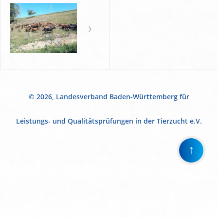
© 2026, Landesverband Baden-Württemberg für
Leistungs- und Qualitätsprüfungen in der Tierzucht e.V.
↑
Wir
verwenden
auf
unserer
Website
technisch
notwendige
Cookies,