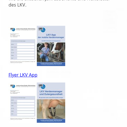
des LKV.
Flyer LKV App