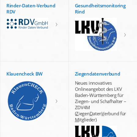
Rinder-Daten-Verbund
Gesundheitsmonitoring
RDV
Rind
Klauencheck BW
Ziegendatenverbund
Neues innovatives
Onlineangebot des LKV
Baden-Württemberg für
Ziegen- und Schafhalter –
ZDV4M
(
Z
iegen
D
aten
V
erbund für
M
itglieder)