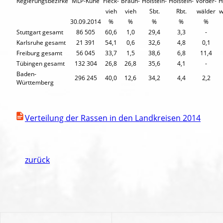
Regierungsbezirke
MLP-Kühe
Fleck-
Braun-
Holstein-
Holstein-
Vorder-
H
vieh
vieh
Sbt.
Rbt.
wälder
w
30.09.2014
%
%
%
%
%
Stuttgart gesamt
86 505
60,6
1,0
29,4
3,3
-
Karlsruhe gesamt
21 391
54,1
0,6
32,6
4,8
0,1
Freiburg gesamt
56 045
33,7
1,5
38,6
6,8
11,4
Tübingen gesamt
132 304
26,8
26,8
35,6
4,1
-
Baden-
296 245
40,0
12,6
34,2
4,4
2,2
Württemberg
Verteilung der Rassen in den Landkreisen 2014
zurück