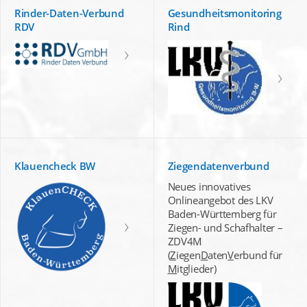
Rinder-Daten-Verbund
Gesundheitsmonitoring
RDV
Rind
Klauencheck BW
Ziegendatenverbund
Neues innovatives
Onlineangebot des LKV
Baden-Württemberg für
Ziegen- und Schafhalter –
ZDV4M
(
Z
iegen
D
aten
V
erbund für
M
itglieder)