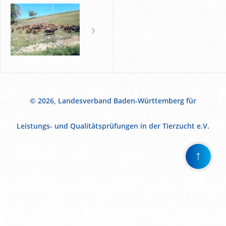
© 2026, Landesverband Baden-Württemberg für
Leistungs- und Qualitätsprüfungen in der Tierzucht e.V.
↑
Wir
verwenden
auf
unserer
Website
technisch
notwendige
Cookies,