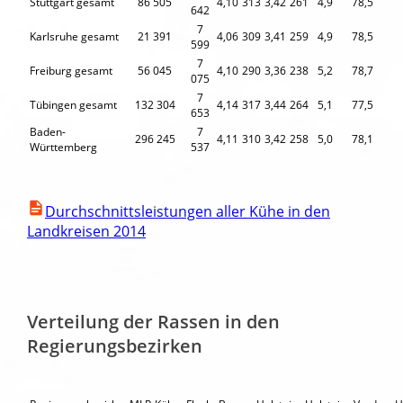
Stuttgart gesamt
86 505
4,10
313
3,42
261
4,9
78,5
642
7
Karlsruhe gesamt
21 391
4,06
309
3,41
259
4,9
78,5
599
7
Freiburg gesamt
56 045
4,10
290
3,36
238
5,2
78,7
075
7
Tübingen gesamt
132 304
4,14
317
3,44
264
5,1
77,5
653
Baden-
7
296 245
4,11
310
3,42
258
5,0
78,1
Württemberg
537
Durchschnittsleistungen aller Kühe in den
Landkreisen 2014
Verteilung der Rassen in den
Regierungsbezirken