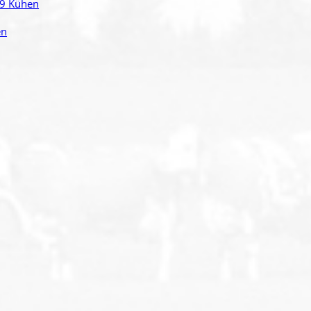
99 Kühen
en