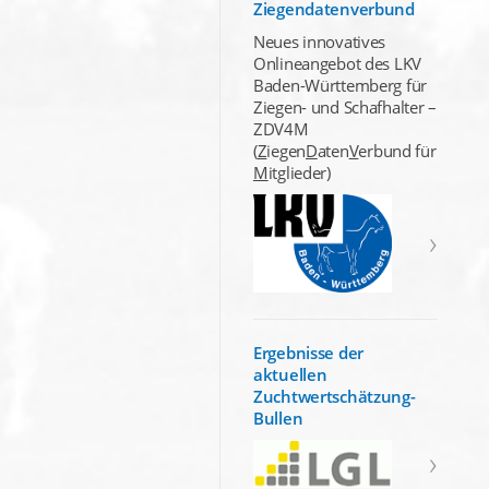
Ziegendatenverbund
Neues innovatives
Onlineangebot des LKV
Baden-Württemberg für
Ziegen- und Schafhalter –
ZDV4M
(
Z
iegen
D
aten
V
erbund für
M
itglieder)
Ergebnisse der
aktuellen
Zuchtwertschätzung-
Bullen