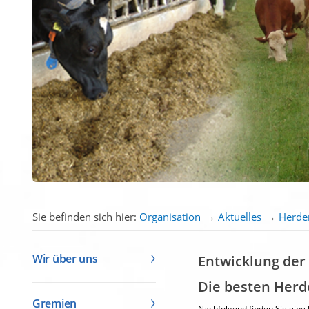
Sie befinden sich hier:
Organisation
→
Aktuelles
→
Herde
Wir über uns
Entwicklung der
Die besten Herd
Gremien
Nachfolgend finden Sie eine