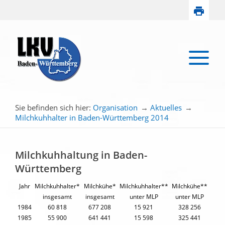
Sie befinden sich hier:
Organisation
→
Aktuelles
→
Milchkuhhalter in Baden-Württemberg 2014
Milchkuhhaltung in Baden-
Württemberg
Jahr
Milchkuhhalter*
Milchkühe*
Milchkuhhalter**
Milchkühe**
insgesamt
insgesamt
unter MLP
unter MLP
1984
60 818
677 208
15 921
328 256
1985
55 900
641 441
15 598
325 441