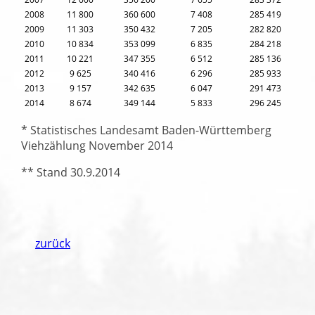
2008
11 800
360 600
7 408
285 419
2009
11 303
350 432
7 205
282 820
2010
10 834
353 099
6 835
284 218
2011
10 221
347 355
6 512
285 136
2012
9 625
340 416
6 296
285 933
2013
9 157
342 635
6 047
291 473
2014
8 674
349 144
5 833
296 245
* Statistisches Landesamt Baden-Württemberg
Viehzählung November 2014
** Stand 30.9.2014
zurück