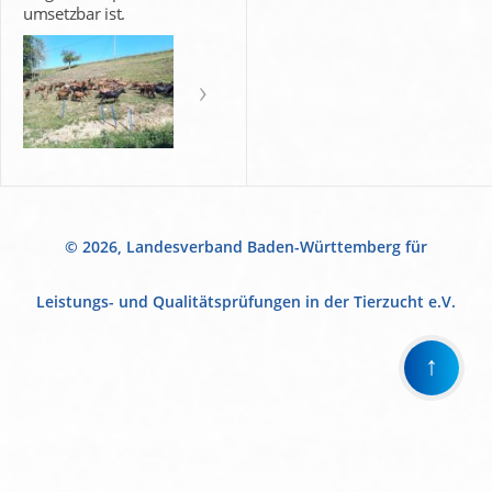
umsetzbar ist.
© 2026, Landesverband Baden-Württemberg für
Leistungs- und Qualitätsprüfungen in der Tierzucht e.V.
↑
Wir
verwenden
auf
unserer
Website
technisch