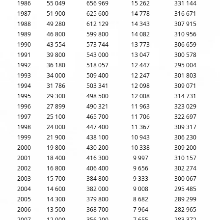
1986
55 049
656 969
15 262
331 144
1987
51 900
625 600
14 778
316 671
1988
49 280
612 129
14 343
307 915
1989
46 800
599 800
14 082
310 956
1990
43 554
573 744
13 773
306 659
1991
39 800
543 000
13 047
300 578
1992
36 180
518 057
12 447
295 004
1993
34 000
509 400
12 247
301 803
1994
31 786
503 341
12 098
309 071
1995
29 300
498 500
12 008
314 731
1996
27 899
490 321
11 963
323 029
1997
25 100
465 700
11 706
322 697
1998
24 000
447 400
11 367
309 317
1999
21 900
438 100
10 943
306 230
2000
19 800
430 200
10 338
309 200
2001
18 400
416 300
9 997
310 157
2002
16 800
406 400
9 656
302 274
2003
15 700
384 800
9 333
300 067
2004
14 600
382 000
9 008
295 485
2005
14 300
379 800
8 682
289 299
2006
13 500
368 700
7 964
282 965
2007
12 000
356 200
7 655
283 372