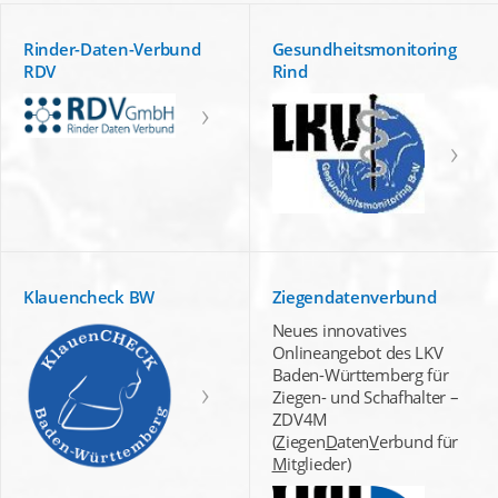
Rinder-Daten-Verbund
Gesundheitsmonitoring
RDV
Rind
Klauencheck BW
Ziegendatenverbund
Neues innovatives
Onlineangebot des LKV
Baden-Württemberg für
Ziegen- und Schafhalter –
ZDV4M
(
Z
iegen
D
aten
V
erbund für
M
itglieder)