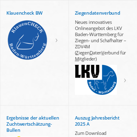
Klauencheck BW
Ziegendatenverbund
Neues innovatives
Onlineangebot des LKV
Baden-Württemberg für
Ziegen- und Schafhalter –
ZDV4M
(
Z
iegen
D
aten
V
erbund für
M
itglieder)
Ergebnisse der aktuellen
Auszug Jahresbericht
Zuchtwertschätzung-
2025 A
Bullen
Zum Download