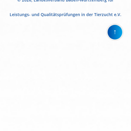
Leistungs- und Qualitätsprüfungen in der Tierzucht e.V.
↑
Wir
verwenden
auf
unserer
Website
technisch
notwendige
Cookies,
um
unsere
Funktionen
bereitzustellen,
zu
schützen
und
zu
verbessern.
Technisch