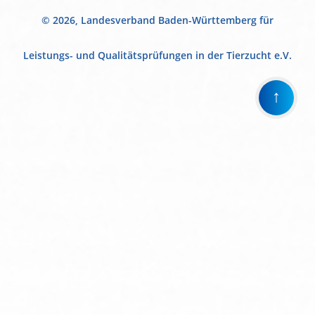
© 2026, Landesverband Baden-Württemberg für
Leistungs- und Qualitätsprüfungen in der Tierzucht e.V.
↑
Wir
verwenden
auf
unserer
Website
technisch
notwendige
Cookies,
um
unsere
Funktionen
bereitzustellen,
zu
schützen
und
zu
verbessern.