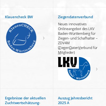
Klauencheck BW
Ziegendatenverbund
Neues innovatives
Onlineangebot des LKV
Baden-Württemberg für
Ziegen- und Schafhalter –
ZDV4M
(
Z
iegen
D
aten
V
erbund für
M
itglieder)
Ergebnisse der aktuellen
Auszug Jahresbericht
Zuchtwertschätzung-
2025 A