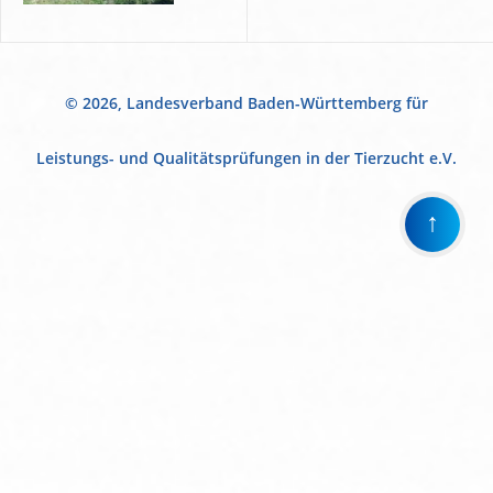
© 2026, Landesverband Baden-Württemberg für
Leistungs- und Qualitätsprüfungen in der Tierzucht e.V.
↑
Wir
verwenden
auf
unserer
Website
technisch
notwendige
Cookies,
um
unsere
Funktionen
bereitzustellen,
zu
schützen