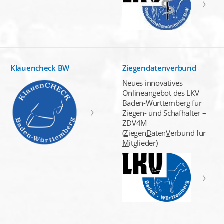
Klauencheck BW
Ziegendatenverbund
Neues innovatives
Onlineangebot des LKV
Baden-Württemberg für
Ziegen- und Schafhalter –
ZDV4M
(
Z
iegen
D
aten
V
erbund für
M
itglieder)