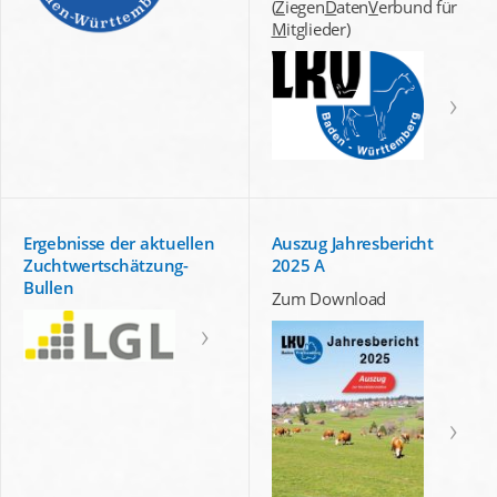
(
Z
iegen
D
aten
V
erbund für
M
itglieder)
Ergebnisse der aktuellen
Auszug Jahresbericht
Zuchtwertschätzung-
2025 A
Bullen
Zum Download