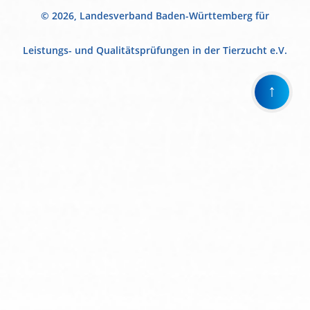
© 2026, Landesverband Baden-Württemberg für
Leistungs- und Qualitätsprüfungen in der Tierzucht e.V.
↑
Wir
verwenden
auf
unserer
Website
technisch
notwendige
Cookies,
um
unsere
Funktionen
bereitzustellen,
zu
schützen
und
zu
verbessern.