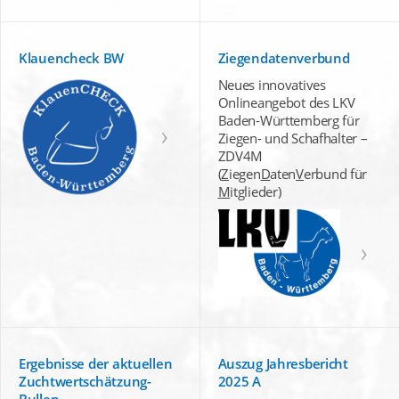
Klauencheck BW
Ziegendatenverbund
Neues innovatives
Onlineangebot des LKV
Baden-Württemberg für
Ziegen- und Schafhalter –
ZDV4M
(
Z
iegen
D
aten
V
erbund für
M
itglieder)
Ergebnisse der aktuellen
Auszug Jahresbericht
Zuchtwertschätzung-
2025 A
Bullen