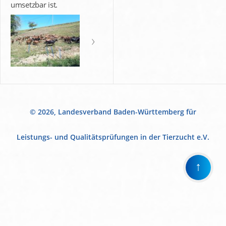
umsetzbar ist.
© 2026, Landesverband Baden-Württemberg für
Leistungs- und Qualitätsprüfungen in der Tierzucht e.V.
↑
Wir
verwenden
auf
unserer
Website
technisch