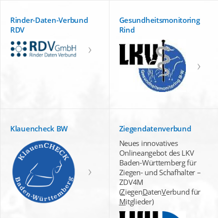
Rinder-Daten-Verbund
Gesundheitsmonitoring
RDV
Rind
Klauencheck BW
Ziegendatenverbund
Neues innovatives
Onlineangebot des LKV
Baden-Württemberg für
Ziegen- und Schafhalter –
ZDV4M
(
Z
iegen
D
aten
V
erbund für
M
itglieder)