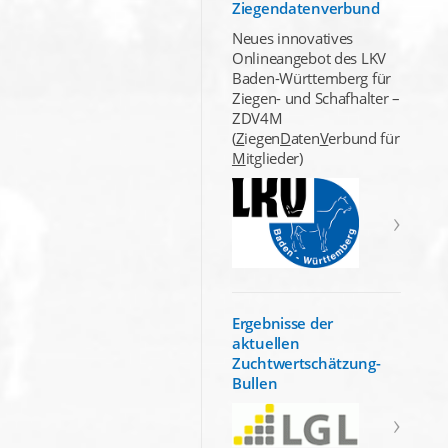
Ziegendatenverbund
Neues innovatives
Onlineangebot des LKV
Baden-Württemberg für
Ziegen- und Schafhalter –
ZDV4M
(
Z
iegen
D
aten
V
erbund für
M
itglieder)
Ergebnisse der
aktuellen
Zuchtwertschätzung-
Bullen