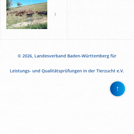
© 2026, Landesverband Baden-Württemberg für
Leistungs- und Qualitätsprüfungen in der Tierzucht e.V.
↑
Wir
verwenden
auf
unserer
Website
technisch
notwendige
Cookies,