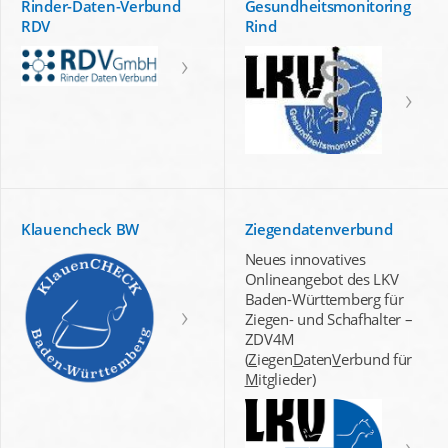
Rinder-Daten-Verbund
Gesundheitsmonitoring
RDV
Rind
Klauencheck BW
Ziegendatenverbund
Neues innovatives
Onlineangebot des LKV
Baden-Württemberg für
Ziegen- und Schafhalter –
ZDV4M
(
Z
iegen
D
aten
V
erbund für
M
itglieder)