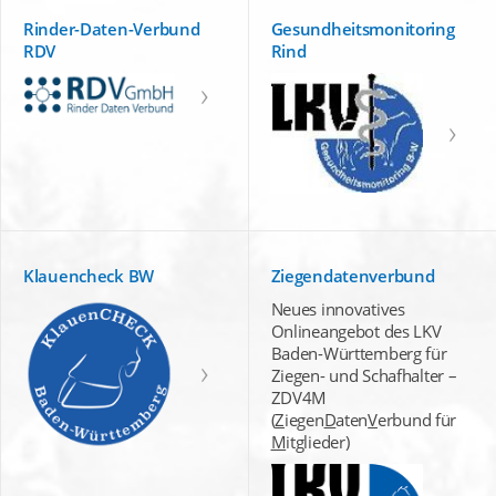
Rinder-Daten-Verbund
Gesundheitsmonitoring
RDV
Rind
Klauencheck BW
Ziegendatenverbund
Neues innovatives
Onlineangebot des LKV
Baden-Württemberg für
Ziegen- und Schafhalter –
ZDV4M
(
Z
iegen
D
aten
V
erbund für
M
itglieder)