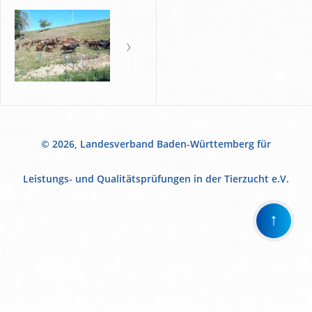
© 2026, Landesverband Baden-Württemberg für
Leistungs- und Qualitätsprüfungen in der Tierzucht e.V.
↑
Wir
verwenden
auf
unserer
Website
technisch
notwendige