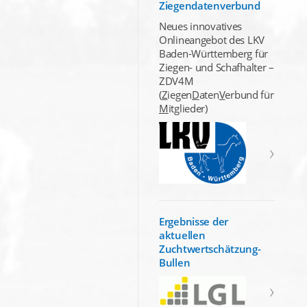
Ziegendatenverbund
Neues innovatives
Onlineangebot des LKV
Baden-Württemberg für
Ziegen- und Schafhalter –
ZDV4M
(
Z
iegen
D
aten
V
erbund für
M
itglieder)
Ergebnisse der
aktuellen
Zuchtwertschätzung-
Bullen