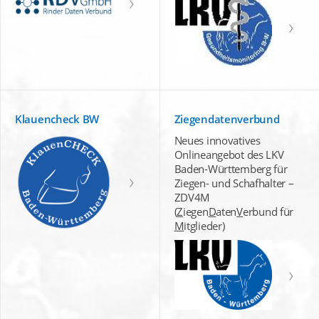
Klauencheck BW
Ziegendatenverbund
Neues innovatives
Onlineangebot des LKV
Baden-Württemberg für
Ziegen- und Schafhalter –
ZDV4M
(
Z
iegen
D
aten
V
erbund für
M
itglieder)