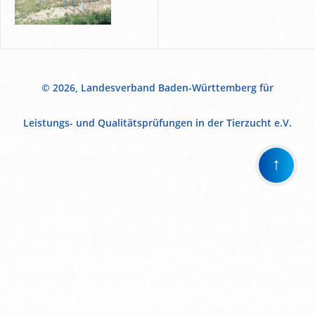
© 2026, Landesverband Baden-Württemberg für
Leistungs- und Qualitätsprüfungen in der Tierzucht e.V.
↑
Wir
verwenden
auf
unserer
Website
technisch
notwendige
Cookies,
um
unsere
Funktionen
bereitzustellen,