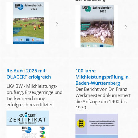
Re-Audit 2025 mit
100 Jahre
QUACERT erfolgreich
Milchleistungsprüfung in
Baden-Württemberg
LKV BW - Milchleistungs-
Der Bericht von Dr. Franz
prüfung, Erzeugerringe und
Werkmeister dokumentiert
Tierkennzeichnung
die Anfänge um 1900 bis
erfolgreich rezertifiziert
1970.