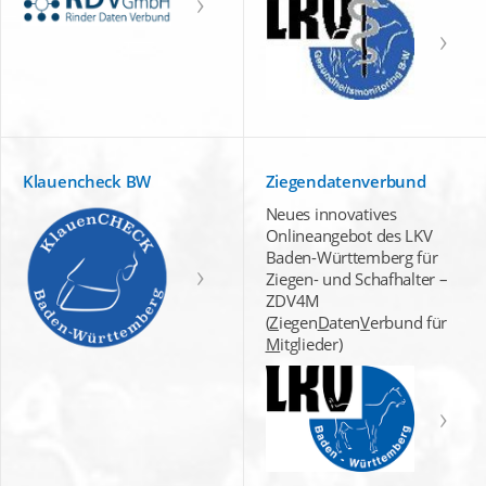
Klauencheck BW
Ziegendatenverbund
Neues innovatives
Onlineangebot des LKV
Baden-Württemberg für
Ziegen- und Schafhalter –
ZDV4M
(
Z
iegen
D
aten
V
erbund für
M
itglieder)