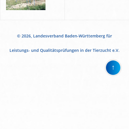
© 2026, Landesverband Baden-Württemberg für
Leistungs- und Qualitätsprüfungen in der Tierzucht e.V.
↑
Wir
verwenden
auf
unserer
Website
technisch
notwendige
Cookies,
um
unsere
Funktionen
bereitzustellen,