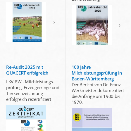
Re-Audit 2025 mit
100 Jahre
QUACERT erfolgreich
Milchleistungsprüfung in
Baden-Württemberg
LKV BW - Milchleistungs-
Der Bericht von Dr. Franz
prüfung, Erzeugerringe und
Werkmeister dokumentiert
Tierkennzeichnung
die Anfänge um 1900 bis
erfolgreich rezertifiziert
1970.