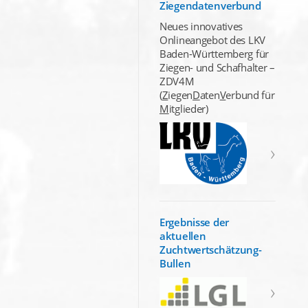
Ziegendatenverbund
Neues innovatives
Onlineangebot des LKV
Baden-Württemberg für
Ziegen- und Schafhalter –
ZDV4M
(
Z
iegen
D
aten
V
erbund für
M
itglieder)
Ergebnisse der
aktuellen
Zuchtwertschätzung-
Bullen