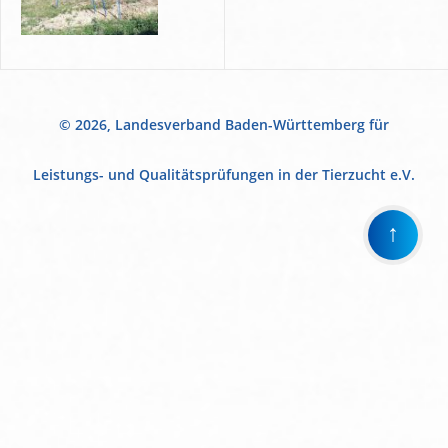
© 2026, Landesverband Baden-Württemberg für
Leistungs- und Qualitätsprüfungen in der Tierzucht e.V.
↑
Wir
verwenden
auf
unserer
Website
technisch
notwendige
Cookies,
um
unsere
Funktionen
bereitzustellen,