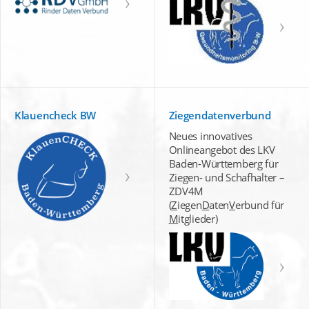
Klauencheck BW
Ziegendatenverbund
Neues innovatives
Onlineangebot des LKV
Baden-Württemberg für
Ziegen- und Schafhalter –
ZDV4M
(
Z
iegen
D
aten
V
erbund für
M
itglieder)