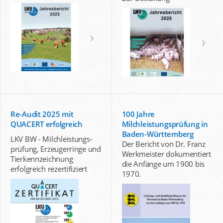
Re-Audit 2025 mit
100 Jahre
QUACERT erfolgreich
Milchleistungsprüfung in
Baden-Württemberg
LKV BW - Milchleistungs-
Der Bericht von Dr. Franz
prüfung, Erzeugerringe und
Werkmeister dokumentiert
Tierkennzeichnung
die Anfänge um 1900 bis
erfolgreich rezertifiziert
1970.