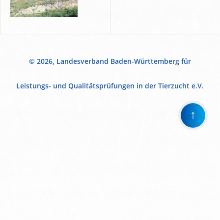
© 2026, Landesverband Baden-Württemberg für
Leistungs- und Qualitätsprüfungen in der Tierzucht e.V.
↑
Wir
verwenden
auf
unserer
Website
technisch
notwendige
Cookies,
um
unsere
Funktionen
bereitzustellen,