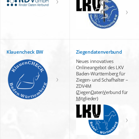
Klauencheck BW
Ziegendatenverbund
Neues innovatives
Onlineangebot des LKV
Baden-Württemberg für
Ziegen- und Schafhalter –
ZDV4M
(
Z
iegen
D
aten
V
erbund für
M
itglieder)