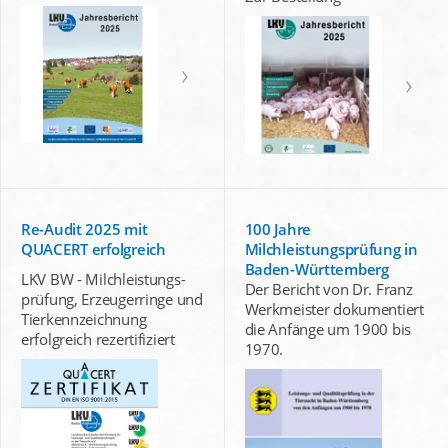
Re-Audit 2025 mit
100 Jahre
QUACERT erfolgreich
Milchleistungsprüfung in
Baden-Württemberg
LKV BW - Milchleistungs-
Der Bericht von Dr. Franz
prüfung, Erzeugerringe und
Werkmeister dokumentiert
Tierkennzeichnung
die Anfänge um 1900 bis
erfolgreich rezertifiziert
1970.