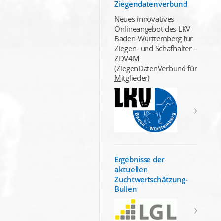
Ziegendatenverbund
Neues innovatives
Onlineangebot des LKV
Baden-Württemberg für
Ziegen- und Schafhalter –
ZDV4M
(
Z
iegen
D
aten
V
erbund für
M
itglieder)
Ergebnisse der
aktuellen
Zuchtwertschätzung-
Bullen