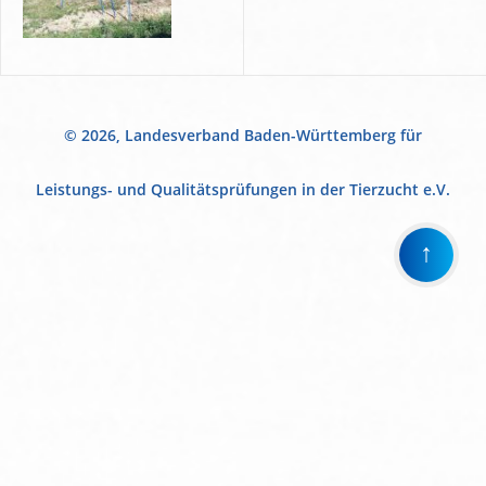
© 2026, Landesverband Baden-Württemberg für
Leistungs- und Qualitätsprüfungen in der Tierzucht e.V.
↑
Wir
verwenden
auf
unserer
Website
technisch
notwendige
Cookies,
um
unsere
Funktionen
bereitzustellen,