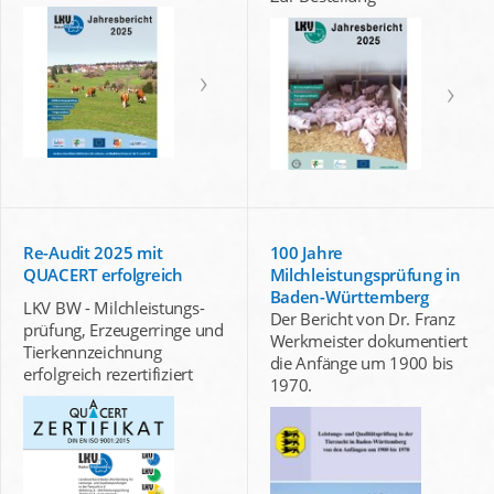
Re-Audit 2025 mit
100 Jahre
QUACERT erfolgreich
Milchleistungsprüfung in
Baden-Württemberg
LKV BW - Milchleistungs-
Der Bericht von Dr. Franz
prüfung, Erzeugerringe und
Werkmeister dokumentiert
Tierkennzeichnung
die Anfänge um 1900 bis
erfolgreich rezertifiziert
1970.