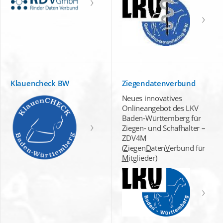
Klauencheck BW
Ziegendatenverbund
Neues innovatives
Onlineangebot des LKV
Baden-Württemberg für
Ziegen- und Schafhalter –
ZDV4M
(
Z
iegen
D
aten
V
erbund für
M
itglieder)