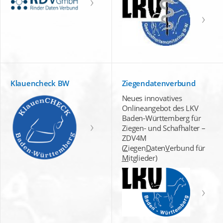
Klauencheck BW
Ziegendatenverbund
Neues innovatives
Onlineangebot des LKV
Baden-Württemberg für
Ziegen- und Schafhalter –
ZDV4M
(
Z
iegen
D
aten
V
erbund für
M
itglieder)