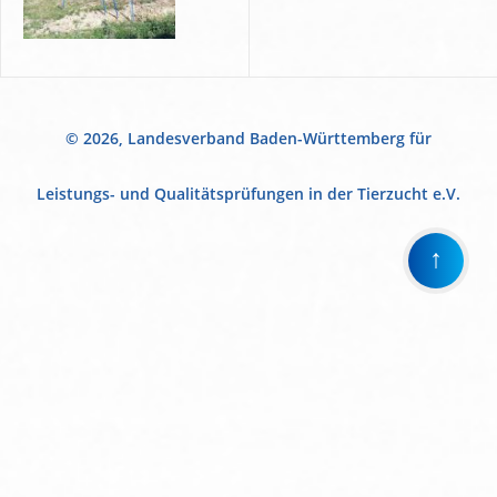
© 2026, Landesverband Baden-Württemberg für
Leistungs- und Qualitätsprüfungen in der Tierzucht e.V.
↑
Wir
verwenden
auf
unserer
Website
technisch
notwendige
Cookies,
um
unsere
Funktionen
bereitzustellen,