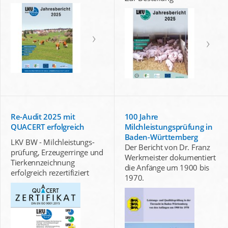
Re-Audit 2025 mit
100 Jahre
QUACERT erfolgreich
Milchleistungsprüfung in
Baden-Württemberg
LKV BW - Milchleistungs-
Der Bericht von Dr. Franz
prüfung, Erzeugerringe und
Werkmeister dokumentiert
Tierkennzeichnung
die Anfänge um 1900 bis
erfolgreich rezertifiziert
1970.