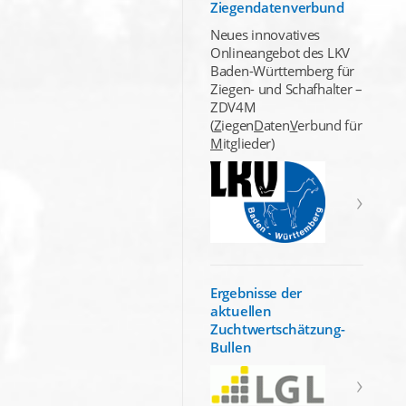
Ziegendatenverbund
Neues innovatives
Onlineangebot des LKV
Baden-Württemberg für
Ziegen- und Schafhalter –
ZDV4M
(
Z
iegen
D
aten
V
erbund für
M
itglieder)
Ergebnisse der
aktuellen
Zuchtwertschätzung-
Bullen