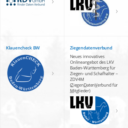
Klauencheck BW
Ziegendatenverbund
Neues innovatives
Onlineangebot des LKV
Baden-Württemberg für
Ziegen- und Schafhalter –
ZDV4M
(
Z
iegen
D
aten
V
erbund für
M
itglieder)