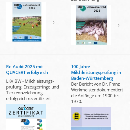
Re-Audit 2025 mit
100 Jahre
QUACERT erfolgreich
Milchleistungsprüfung in
Baden-Württemberg
LKV BW - Milchleistungs-
Der Bericht von Dr. Franz
prüfung, Erzeugerringe und
Werkmeister dokumentiert
Tierkennzeichnung
die Anfänge um 1900 bis
erfolgreich rezertifiziert
1970.