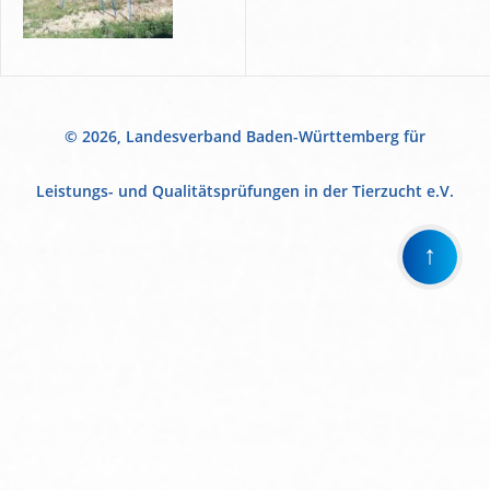
© 2026, Landesverband Baden-Württemberg für
Leistungs- und Qualitätsprüfungen in der Tierzucht e.V.
↑
Wir
verwenden
auf
unserer
Website
technisch
notwendige
Cookies,
um
unsere
Funktionen
bereitzustellen,