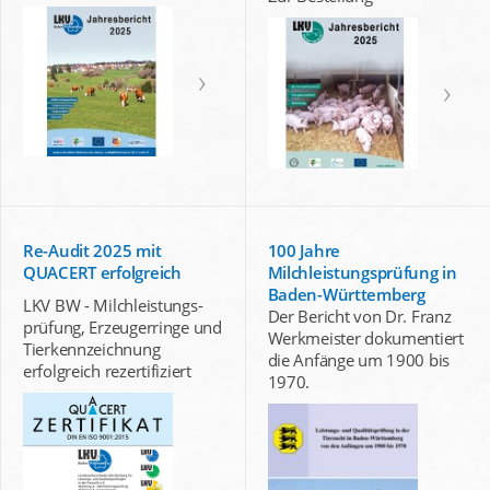
Re-Audit 2025 mit
100 Jahre
QUACERT erfolgreich
Milchleistungsprüfung in
Baden-Württemberg
LKV BW - Milchleistungs-
Der Bericht von Dr. Franz
prüfung, Erzeugerringe und
Werkmeister dokumentiert
Tierkennzeichnung
die Anfänge um 1900 bis
erfolgreich rezertifiziert
1970.