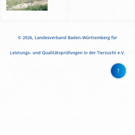
© 2026, Landesverband Baden-Württemberg für
Leistungs- und Qualitätsprüfungen in der Tierzucht e.V.
↑
Wir
verwenden
auf
unserer
Website
technisch
notwendige
Cookies,
um
unsere
Funktionen
bereitzustellen,