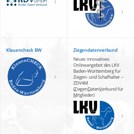
Klauencheck BW
Ziegendatenverbund
Neues innovatives
Onlineangebot des LKV
Baden-Württemberg für
Ziegen- und Schafhalter –
ZDV4M
(
Z
iegen
D
aten
V
erbund für
M
itglieder)