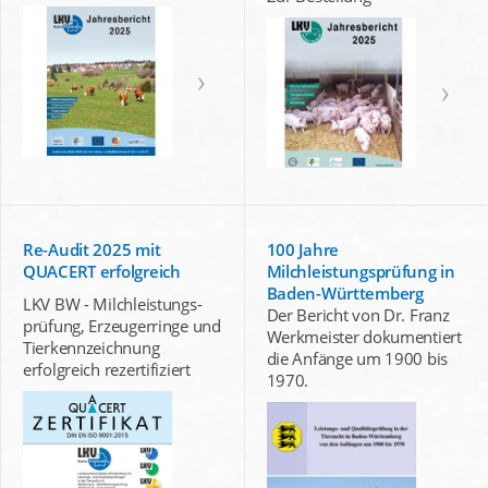
Re-Audit 2025 mit
100 Jahre
QUACERT erfolgreich
Milchleistungsprüfung in
Baden-Württemberg
LKV BW - Milchleistungs-
Der Bericht von Dr. Franz
prüfung, Erzeugerringe und
Werkmeister dokumentiert
Tierkennzeichnung
die Anfänge um 1900 bis
erfolgreich rezertifiziert
1970.