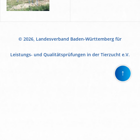
© 2026, Landesverband Baden-Württemberg für
Leistungs- und Qualitätsprüfungen in der Tierzucht e.V.
↑
Wir
verwenden
auf
unserer
Website
technisch
notwendige
Cookies,
um
unsere
Funktionen
bereitzustellen,