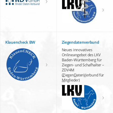
Klauencheck BW
Ziegendatenverbund
Neues innovatives
Onlineangebot des LKV
Baden-Württemberg für
Ziegen- und Schafhalter –
ZDV4M
(
Z
iegen
D
aten
V
erbund für
M
itglieder)