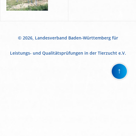
© 2026, Landesverband Baden-Württemberg für
Leistungs- und Qualitätsprüfungen in der Tierzucht e.V.
↑
Wir
verwenden
auf
unserer
Website
technisch
notwendige
Cookies,
um
unsere
Funktionen
bereitzustellen,