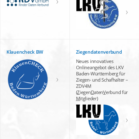
Klauencheck BW
Ziegendatenverbund
Neues innovatives
Onlineangebot des LKV
Baden-Württemberg für
Ziegen- und Schafhalter –
ZDV4M
(
Z
iegen
D
aten
V
erbund für
M
itglieder)