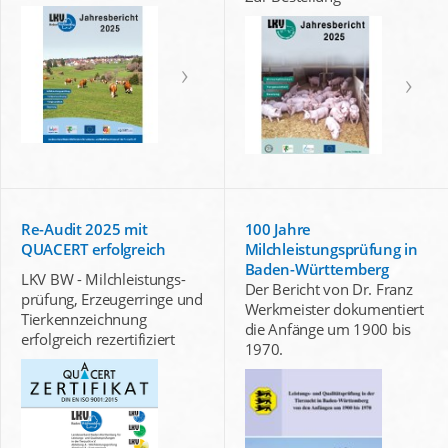
Re-Audit 2025 mit
100 Jahre
QUACERT erfolgreich
Milchleistungsprüfung in
Baden-Württemberg
LKV BW - Milchleistungs-
Der Bericht von Dr. Franz
prüfung, Erzeugerringe und
Werkmeister dokumentiert
Tierkennzeichnung
die Anfänge um 1900 bis
erfolgreich rezertifiziert
1970.