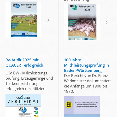
Re-Audit 2025 mit
100 Jahre
QUACERT erfolgreich
Milchleistungsprüfung in
Baden-Württemberg
LKV BW - Milchleistungs-
Der Bericht von Dr. Franz
prüfung, Erzeugerringe und
Werkmeister dokumentiert
Tierkennzeichnung
die Anfänge um 1900 bis
erfolgreich rezertifiziert
1970.