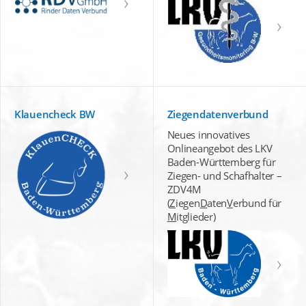
Klauencheck BW
Ziegendatenverbund
Neues innovatives
Onlineangebot des LKV
Baden-Württemberg für
Ziegen- und Schafhalter –
ZDV4M
(
Z
iegen
D
aten
V
erbund für
M
itglieder)