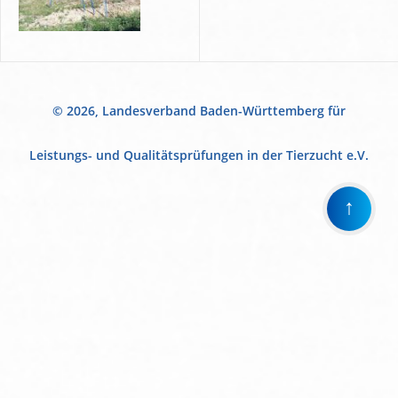
© 2026, Landesverband Baden-Württemberg für
Leistungs- und Qualitätsprüfungen in der Tierzucht e.V.
↑
Wir
verwenden
auf
unserer
Website
technisch
notwendige
Cookies,
um
unsere
Funktionen
bereitzustellen,