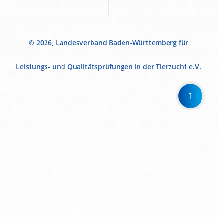
© 2026, Landesverband Baden-Württemberg für
Leistungs- und Qualitätsprüfungen in der Tierzucht e.V.
↑
Wir
verwenden
auf
unserer
Website
technisch
notwendige
Cookies,
um
unsere
Funktionen
bereitzustellen,
zu
schützen