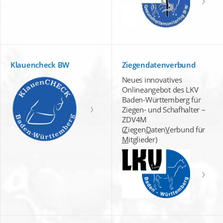
Klauencheck BW
Ziegendatenverbund
Neues innovatives
Onlineangebot des LKV
Baden-Württemberg für
Ziegen- und Schafhalter –
ZDV4M
(
Z
iegen
D
aten
V
erbund für
M
itglieder)