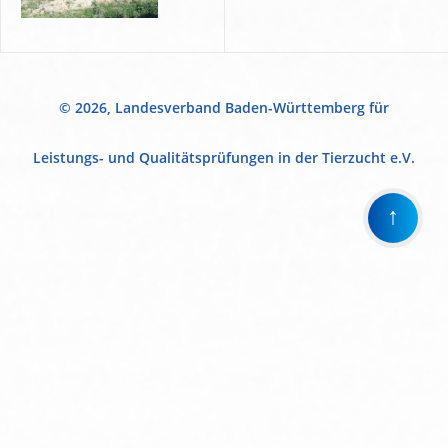
© 2026, Landesverband Baden-Württemberg für
Leistungs- und Qualitätsprüfungen in der Tierzucht e.V.
↑
Wir
verwenden
auf
unserer
Website
technisch
notwendige
Cookies,
um
unsere
Funktionen
bereitzustellen,
zu