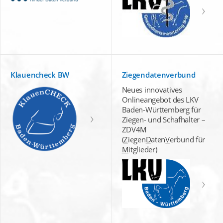
Klauencheck BW
Ziegendatenverbund
Neues innovatives
Onlineangebot des LKV
Baden-Württemberg für
Ziegen- und Schafhalter –
ZDV4M
(
Z
iegen
D
aten
V
erbund für
M
itglieder)