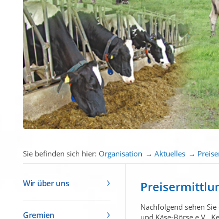
Sie befinden sich hier:
Organisation
→
Aktuelles
→
Preis
Wir über uns
Preisermittlu
Nachfolgend sehen Sie 
Gremien
und Käse-Börse e.V., K