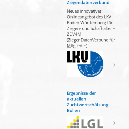
Ziegendatenverbund
Neues innovatives
Onlineangebot des LKV
Baden-Württemberg für
Ziegen- und Schafhalter –
ZDV4M
(
Z
iegen
D
aten
V
erbund für
M
itglieder)
Ergebnisse der
aktuellen
Zuchtwertschätzung-
Bullen