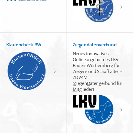
Klauencheck BW
Ziegendatenverbund
Neues innovatives
Onlineangebot des LKV
Baden-Württemberg für
Ziegen- und Schafhalter –
ZDV4M
(
Z
iegen
D
aten
V
erbund für
M
itglieder)