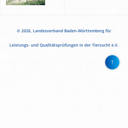
© 2026, Landesverband Baden-Württemberg für
Leistungs- und Qualitätsprüfungen in der Tierzucht e.V.
↑
Wir
verwenden
auf
unserer
Website
technisch
notwendige
Cookies,
um
unsere
Funktionen
bereitzustellen,
zu