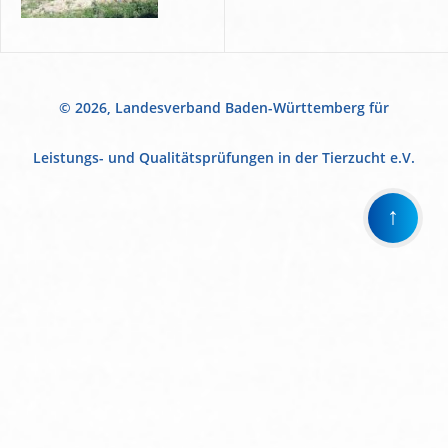
© 2026, Landesverband Baden-Württemberg für
Leistungs- und Qualitätsprüfungen in der Tierzucht e.V.
↑
Wir
verwenden
auf
unserer
Website
technisch
notwendige
Cookies,
um
unsere
Funktionen
bereitzustellen,
zu