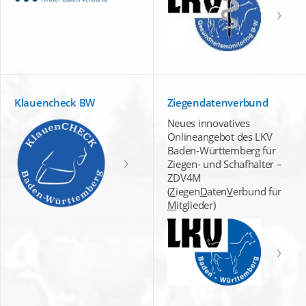
Klauencheck BW
Ziegendatenverbund
Neues innovatives
Onlineangebot des LKV
Baden-Württemberg für
Ziegen- und Schafhalter –
ZDV4M
(
Z
iegen
D
aten
V
erbund für
M
itglieder)