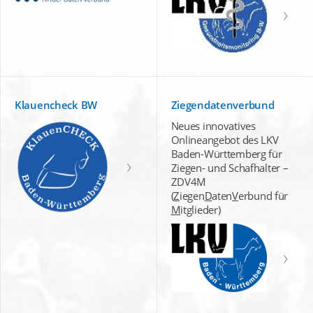
Klauencheck BW
Ziegendatenverbund
Neues innovatives
Onlineangebot des LKV
Baden-Württemberg für
Ziegen- und Schafhalter –
ZDV4M
(
Z
iegen
D
aten
V
erbund für
M
itglieder)