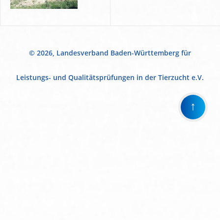
© 2026, Landesverband Baden-Württemberg für
Leistungs- und Qualitätsprüfungen in der Tierzucht e.V.
↑
Wir
verwenden
auf
unserer
Website
technisch
notwendige
Cookies,
um
unsere
Funktionen
bereitzustellen,
zu