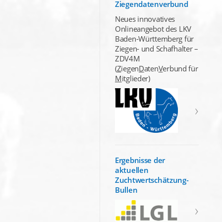
Ziegendatenverbund
Neues innovatives
Onlineangebot des LKV
Baden-Württemberg für
Ziegen- und Schafhalter –
ZDV4M
(
Z
iegen
D
aten
V
erbund für
M
itglieder)
Ergebnisse der
aktuellen
Zuchtwertschätzung-
Bullen