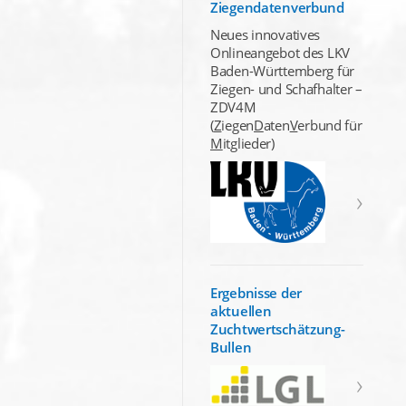
Ziegendatenverbund
Neues innovatives
Onlineangebot des LKV
Baden-Württemberg für
Ziegen- und Schafhalter –
ZDV4M
(
Z
iegen
D
aten
V
erbund für
M
itglieder)
Ergebnisse der
aktuellen
Zuchtwertschätzung-
Bullen