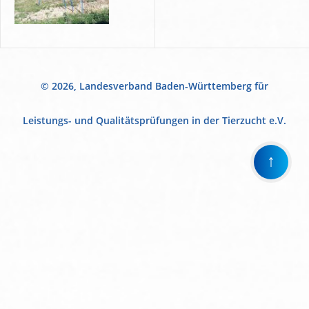
© 2026, Landesverband Baden-Württemberg für
Leistungs- und Qualitätsprüfungen in der Tierzucht e.V.
↑
Wir
verwenden
auf
unserer
Website
technisch
notwendige
Cookies,
um
unsere
Funktionen
bereitzustellen,