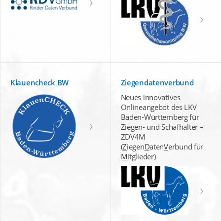
Klauencheck BW
Ziegendatenverbund
Neues innovatives
Onlineangebot des LKV
Baden-Württemberg für
Ziegen- und Schafhalter –
ZDV4M
(
Z
iegen
D
aten
V
erbund für
M
itglieder)