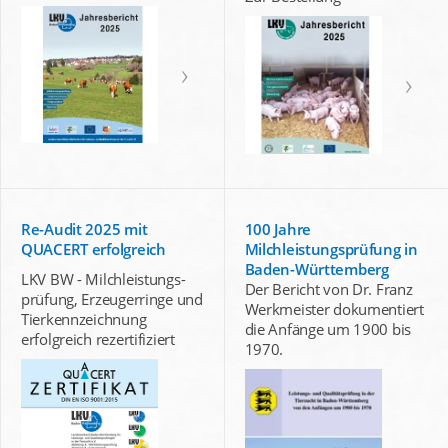
Re-Audit 2025 mit
100 Jahre
QUACERT erfolgreich
Milchleistungsprüfung in
Baden-Württemberg
LKV BW - Milchleistungs-
Der Bericht von Dr. Franz
prüfung, Erzeugerringe und
Werkmeister dokumentiert
Tierkennzeichnung
die Anfänge um 1900 bis
erfolgreich rezertifiziert
1970.