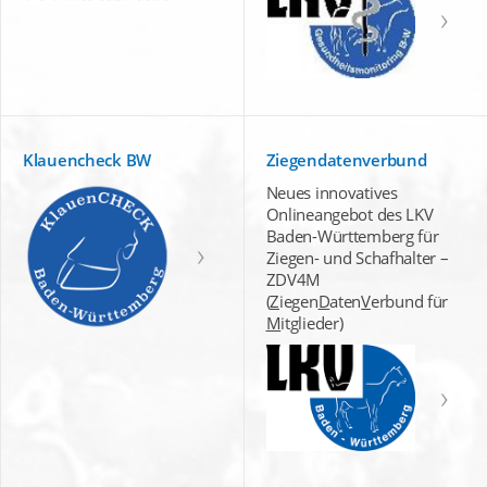
Klauencheck BW
Ziegendatenverbund
Neues innovatives
Onlineangebot des LKV
Baden-Württemberg für
Ziegen- und Schafhalter –
ZDV4M
(
Z
iegen
D
aten
V
erbund für
M
itglieder)