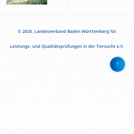
© 2026, Landesverband Baden-Württemberg für
Leistungs- und Qualitätsprüfungen in der Tierzucht e.V.
↑
Wir
verwenden
auf
unserer
Website
technisch
notwendige
Cookies,
um
unsere
Funktionen
bereitzustellen,
zu